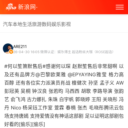
新浪网·
汽车
本地生活
旅游
数码
娱乐
影视
ARE211
26-04-30 16:05
微博认证：娱乐博主 超话粉丝大咖（ROSÉ超话）
#何以笙箫默售后#感谢何以琛 赵默笙售后非常甜啊 以
及还有品牌方@巴黎欧莱雅 @EPYAYING雅莹 格力高
百醇 还有各位实力派演员肖战 檀健次 孙坚 孟子义 AW
彭冠英 吴桐 钟汉良 张若昀 马西西 胡歌 李路导演 张韵
艺 俞飞鸿 古力娜扎 朱珠 白宇帆 郭晓婷 王阳 关晓彤 冯
丹 Nico 杨采钰工作室 萱霖 春楠 张杰 毛晓彤腾讯云包
场支持唐嫣 支持爱情没有神话这部剧 足以证明这部剧包
好看的[偷乐][偷乐]