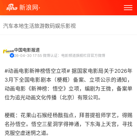
新浪网·
汽车
本地生活
旅游
数码
娱乐
影视
中国电影报道
26-04-30 17:55
微博认证：电影频道旗舰栏目官方微博
#动画电影新神榜悟空立项# 据国家电影局关于2026年
3月下全国电影剧本（梗概）备案、立项公示的通知，
动画电影《新神榜：悟空》立项，编剧为王微，备案单
位为追光动画文化传播（北京）有限公司。
梗概：花果山石猴经杨戬指点，拜菩提祖师学艺，得赐
名孙悟空。悟空三星洞学得神通，下东海上天宫，寻找
克服空虚迷惘之道。