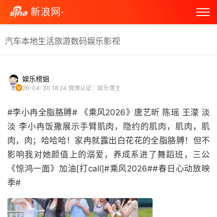
新浪网·
汽车
本地生活
旅游
数码
娱乐
影视
娱乐榜姐
26-04-30 18:24
微博认证：娱乐博主
#李小冉全脂胳膊# 《乘风2026》唐艺昕 陈瑶 王濛 淡
淡 李小冉饭撒展示手臂肌肉，隐约的肌肉，肌肉，肌
肉，肉；哈哈哈！家冉就露出白花花的全脂胳膊！但不
影响我对她颜值上的溺爱，养成系进了舞蹈班，三公
《惊鸿一面》加油[打call]#乘风2026##春日心动放映
季# ​