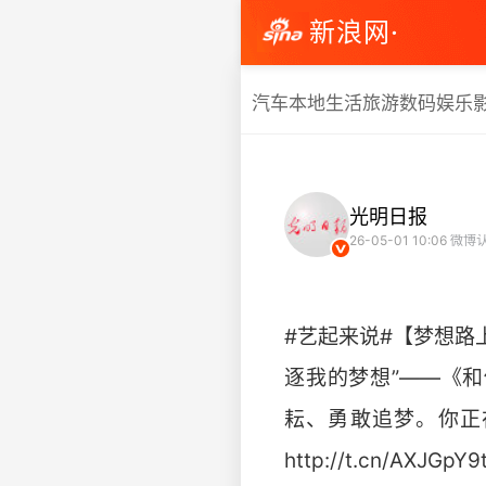
新浪网·
汽车
本地生活
旅游
数码
娱乐
光明日报
26-05-01 10:06
微博
#艺起来说#【梦想路
逐我的梦想”——《
耘、勇敢追梦。你正
http://t.cn/AXJGpY9t 