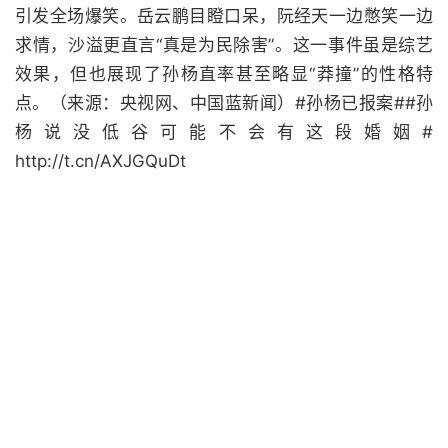
引发全场爆笑。岳云鹏目瞪口呆，阮经天一边憋笑一边
求情，沙溢更直言“真是为民除害”。这一事件虽是综艺
效果，但也展现了孙杨直率甚至略显“莽撞”的性格特
点。（来源：央视网、中国蓝新闻）#孙杨已报案##孙
杨说没低谷可能不会有这段婚姻#
http://t.cn/AXJGQuDt