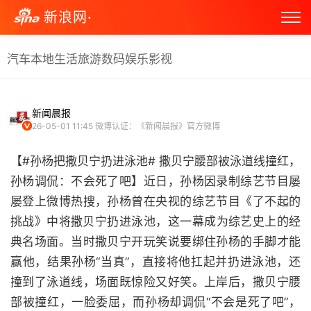
新浪网·
汽车
本地生活
旅游
数码
娱乐
影视
新闻晨报
26-05-01 11:45
微博认证：《新闻晨报》官方微博
【#孙杨把撒贝宁扔进泳池# 撒贝宁腰部被泳道线撞红，
孙杨调侃：不会死了吧】近日，孙杨因录制综艺节目屡
屡登上微博热搜，孙杨曾在央视的综艺节目《了不起的
挑战》中将撒贝宁扔进泳池‌，这一幕成为综艺史上的经
典名场面。当时撒贝宁开玩笑说要绑住孙杨的手脚才能
赢他，结果孙杨“当真”，直接将他扛起并扔进泳池，还
撞到了泳道线，场面既惊险又好笑。上岸后，撒贝宁腰
部被撞红，一脸委屈，而孙杨却调侃“不会是死了吧”，