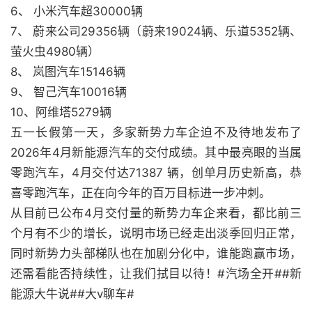
6、 小米汽车超30000辆
7、 蔚来公司29356辆（蔚来19024辆、乐道5352辆、
萤火虫4980辆）
8、 岚图汽车15146辆
9、 智己汽车10016辆
10、阿维塔5279辆
五一长假第一天，多家新势力车企迫不及待地发布了
2026年4月新能源汽车的交付成绩。其中最亮眼的当属
零跑汽车，4月交付达71387 辆，创单月历史新高，恭
喜零跑汽车，正在向今年的百万目标进一步冲刺。
从目前已公布4月交付量的新势力车企来看，都比前三
个月有不少的增长，说明市场已经走出淡季回归正常，
同时新势力头部梯队也在加剧分化中，谁能跑赢市场，
还需看能否持续性，让我们拭目以待！#汽场全开##新
能源大牛说##大v聊车#