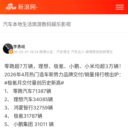
新浪网·
汽车
本地生活
旅游
数码
娱乐
影视
李勇岐
26-05-01 16:14
微博认证：汽车博主 汽车达人 微博原创视频博主
零跑超7万辆，理想、极氪、小鹏、小米均超3万辆！
2026年4月热门造车新势力品牌交付/销量排行榜出炉：
#极氪月交付量创历史新高#
1、 零跑汽车71387辆
2、 理想汽车34085辆
3、 鸿蒙智行32759辆
4、 极氪31787辆
5、 小鹏集团 31011 辆