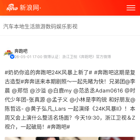
新浪网·
汽车
本地生活
旅游
数码
娱乐
影视
奔跑吧
26-05-01 17:00
微博认证：浙江卫视《奔跑吧》官方微博
#奶奶你追的奔跑吧24K风暴上新了# #奔跑吧这期是复
古造型#奔奔送来本期剧照～一起先睹为快！兄弟团@李
晨 @郑恺 @沙溢 @白鹿my @范丞丞Adam0616 @时
代少年团-张真源 @孟子义 @小林是李昀锐 和好朋友@
陈哲远- @黄子弘凡_Lars 一起演绎《24K风暴II》！本
周又会上演什么整活名场面？今天19:30，浙江卫视＆Z
视介，一起破局！#奔跑吧#