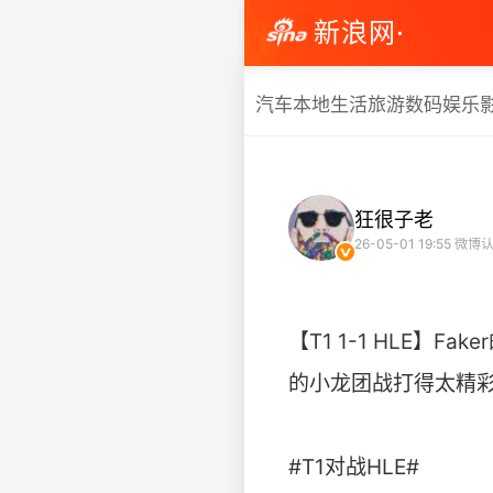
新浪网·
汽车
本地生活
旅游
数码
娱乐
狂很子老
26-05-01 19:55
微博认
【T1 1-1 HLE
的小龙团战打得太精彩
#T1对战HLE# ​​​​