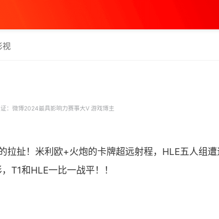
影视
证：微博2024最具影响力赛事大V 游戏博主
】Faker的拉扯！米利欧+火炮的卡牌超远射程，HLE五人
，T1和HLE一比一战平！！