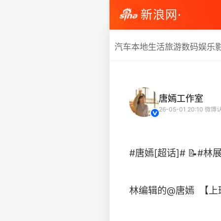
新浪网·
汽车
本地生活
旅游
数码
娱乐
唐嫣工作室
26-05-01 20:10
微博
#唐嫣[超话]# 📝#
林编辑的@唐嫣 【上