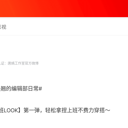
影视
认证：唐嫣工作室官方微博
林展翘的编辑部日常#
班LOOK】第一弹，轻松拿捏上班不费力穿搭～