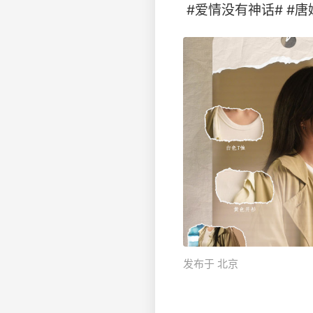
#爱情没有神话# #唐嫣
发布于 北京