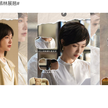
林展翘# ​