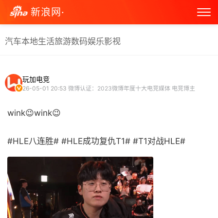
新浪网·
汽车
本地生活
旅游
数码
娱乐
影视
玩加电竞
26-05-01 20:53
微博认证：2023微博年度十大电竞媒体 电竞博主
wink😉wink😉
#HLE八连胜# #HLE成功复仇T1# #T1对战HLE# ​