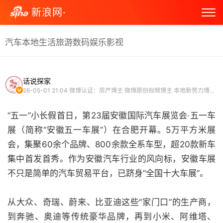
新浪网·
汽车
本地生活
旅游
数码
娱乐
影视
话说探家
26-05-01 21:04
微博认证：房产博主 微博原创视频博主 本地新势力博主 头条文章作者
“五一”小长假首日，第23届安徽国际汽车展览会·五一车
展（简称“安徽五一车展”）在合肥开幕。5万平方米展
会，集聚60余个品牌、800余款全系车型，超20款新车
集中首发首秀。作为安徽汽车行业的风向标，安徽车展
不只是简单的汽车贸易平台，已跻身“全国十大车展”。
从大众、奇瑞、蔚来、比亚迪这些“家门口”的生产商，
到奔驰、奥迪等传统豪华品牌，再到小米、阿维塔、