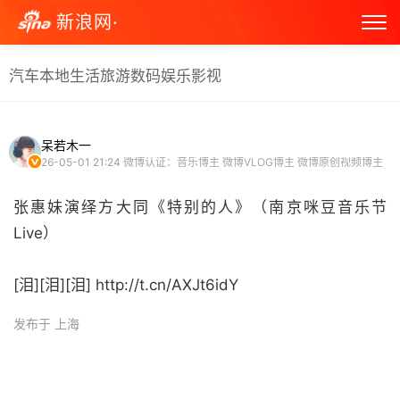
新浪网·
汽车
本地生活
旅游
数码
娱乐
影视
呆若木一
26-05-01 21:24
微博认证：音乐博主 微博VLOG博主 微博原创视频博主
张惠妹演绎方大同《特别的人》（南京咪豆音乐节
Live）
[泪][泪][泪] http://t.cn/AXJt6idY ​
发布于 上海