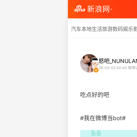
新浪网·
汽车
本地生活
旅游
数码
娱乐
怒吧_NUNULA
26-05-02 00:45
微博
吃点好的吧
#我在微博当bot# ​