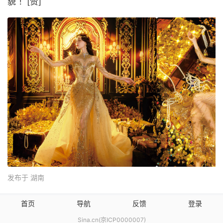
貌 ！[赞]
发布于 湖南
首页
导航
反馈
登录
Sina.cn(京ICP0000007)