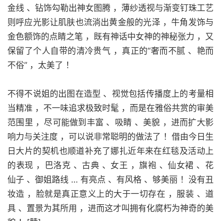
金线 、钻饰勾勒出神女图腾 ，薄纱透视与渐变钉珠工艺
则呼应光影让肌肤也流淌出黄金般的光泽 ，牛角发饰与
金色额饰的点睛之笔 ，既有神话中女神的神秘张力 ，又
保留了个人自带的清冷贵气 ，真正的“奢而不腻 、艳而
不俗” ，太美了 ！
不得不说姐的出图在造型 、视觉包括传播度上的考量相
当精准 ，不一味追求极致时髦 ，而是在雅俗共赏的审美
范围里 ，尽可能做到丰富 、吸睛 、美貌 ，进而扩大影
响力与关注度 ，可以说非常聪明的做法了 ！借由今日生
日大片的契机也顺道补充了娜扎近年来在红毯及活动上
的表现 ，巴洛克 、古典 、女王 ，旗袍 、仙女裙 、花
仙子 、御姐路线 … 有亮点 、有风格 、够美丽 ！没有丑
妆造 ，脸就是真正意义上的大于一切存在 ，服装 、道
具 、置景为其所用 ，进而这才叫拥有化腐朽为神奇的美