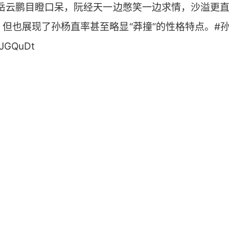
岳云鹏目瞪口呆，阮经天一边憋笑一边求情，沙溢更直
但也展现了孙杨直率甚至略显“莽撞”的性格特点。#
XJGQuDt