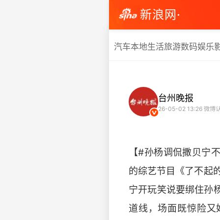
新浪网·
汽车
本地生活
旅游
数码
娱乐
台州晚报
26-05-02 13:26
微博
【#孙杨调侃撒贝宁
的综艺节目《了不起
宁开玩笑说要绑住孙
道线，场面既惊险又