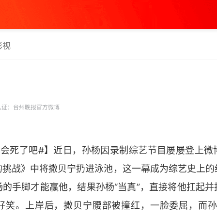
影视
认证：台州晚报官方微博
不会死了吧#】近日，孙杨因录制综艺节目屡屡登上微
的挑战》中将撒贝宁扔进泳池‌，这一幕成为综艺史上的
杨的手脚才能赢他，结果孙杨“当真”，直接将他扛起并
好笑。上岸后，撒贝宁腰部被撞红，一脸委屈，而孙