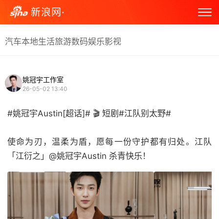
新浪网·
汽车
本地生活
旅游
数码
娱乐
影视
姚冠宇工作室
26-05-02 13:40
#姚冠宇Austin[超话]# 🎬 短剧#江队别太野#
使命为刃，温柔为盾，愿每一份守护都有归处。江队
「江衍之」@姚冠宇Austin 杀青快乐！ ​