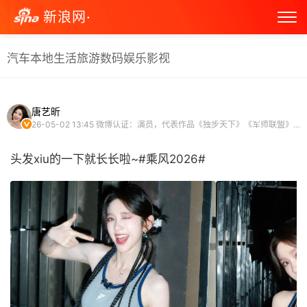
新浪网·
汽车
本地生活
旅游
数码
娱乐
影视
唐艺昕
26-05-02 13:45
微博认证：演员，代表作品《独步天下》《军师联盟》《甄嬛传》《诛仙》等
头发xiu的一下就长长啦~#乘风2026# ​