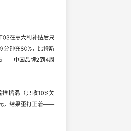
跑T03在意大利补贴后只
9分钟充80%，比特斯
击——中国品牌2到4周
推插混（只收10%关
元，结果歪打正着——