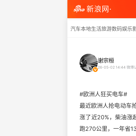
新浪网·
汽车
本地生活
旅游
数码
娱乐
谢宗桓
26-05-02 14:44
微博
#欧洲人狂买电车#
最近欧洲人抢电动车
涨了近20%，柴油涨
跑270公里，一年省