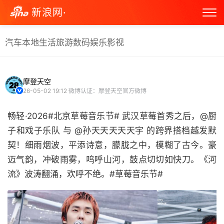
新浪网·
汽车
本地生活
旅游
数码
娱乐
影视
摩登天空
26-05-02 19:12
微博认证：摩登天空官方微博
畅轻·2026#北京草莓音乐节# 武汉草莓首秀之后，@厨
子和戏子乐队 与 @孙天天天天天宇 的跨界搭档越发默
契！细雨烟波，平添诗意，朦胧之中，模糊了古今。豪
迈气韵，冲破雨雾，呜呼山河，鼓点切切如快刀。《河
流》波涛翻涌，欢呼不绝。#草莓音乐节# ​