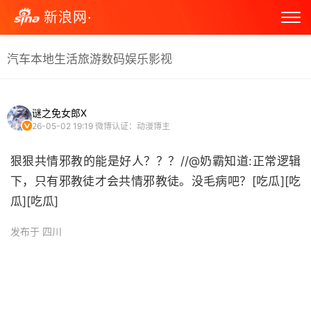
新浪网·
汽车
本地生活
旅游
数码
娱乐
影视
谜之免女郎X
26-05-02 19:19
微博认证：动漫博主
狠狠共情邪教的能是好人？？？//@奶霸知道:正常逻辑
下，只有邪教徒才会共情邪教徒。没毛病吧？[吃瓜][吃
瓜][吃瓜]
发布于 四川