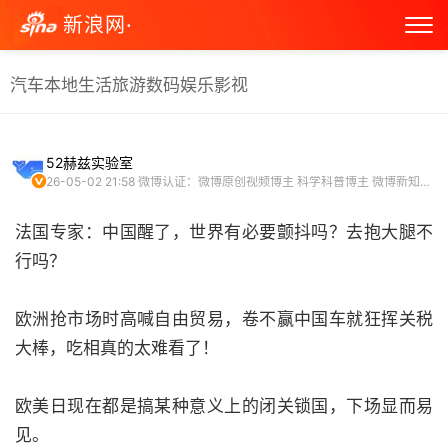
新浪网·
汽车
本地生活
旅游
数码
娱乐
影视
52赫兹实验室
26-05-02 21:58
微博认证：微博原创视频博主 科学科普博主 微博新知博主 2025微博新锐新知博主 头条文章作者
法国专家：中国醒了，世界有必要颤抖吗？去抱大腿不
行吗？
欧洲抢市场时高喊自由贸易，卷不赢中国车就狂挥关税
大棒，吃相真的太难看了！
欧美日现在都是搞某种意义上的闭关锁国，下场显而易
见。