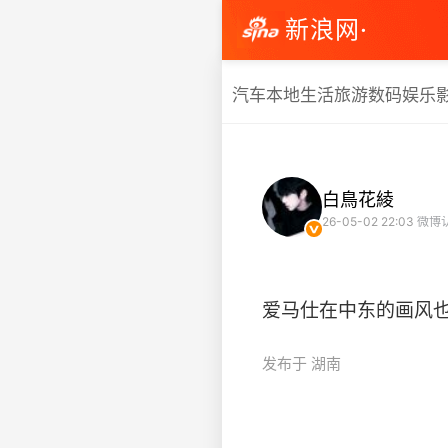
新浪网·
汽车
本地生活
旅游
数码
娱乐
白鳥花綾
26-05-02 22:03
微博
爱马仕在中东的画风也太独特了
发布于 湖南