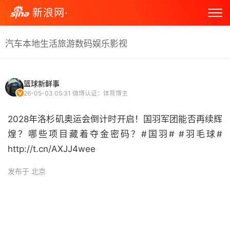
新浪网·
汽车
本地生活
旅游
数码
娱乐
影视
篮球新鲜事
26-05-03 05:31
微博认证：体育博主
2028年洛杉矶奥运会倒计时开启！国羽军团能否再续辉
煌？哪些项目藏着夺金密码？#国羽# #羽毛球#
http://t.cn/AXJJ4wee ​
发布于 北京