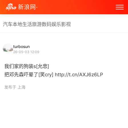
新浪网·
汽车
本地生活
旅游
数码
娱乐
影视
turbosun
26-05-03 12:09
我们家的狗装s[允悲]
把邓先森吓晕了[笑cry] http://t.cn/AXJ6z6LP ​
发布于 上海