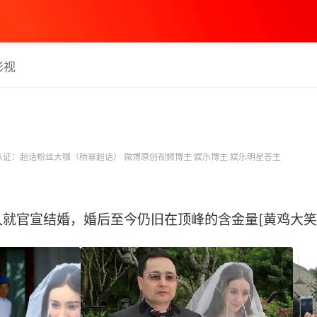
影视
证：超话粉丝大咖（杨幂超话） 微博原创视频博主 娱乐博主 娱乐明星答主
就官宣结婚，婚后至今仍旧在顶峰的含金量[黄鸡大笑] 