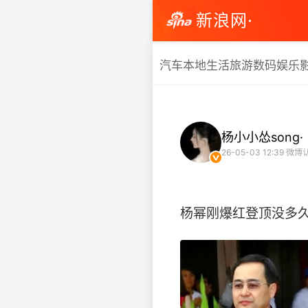
新浪网·
汽车
本地生活
旅游
数码
娱乐
杨小小怂song·
26-05-03 12:39
微博认
杨幂刚爆红登顶没多久