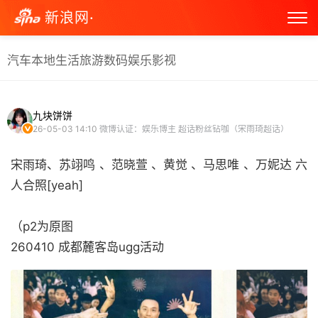
新浪网·
汽车
本地生活
旅游
数码
娱乐
影视
九块饼饼
26-05-03 14:10
微博认证：娱乐博主 超话粉丝钻咖（宋雨琦超话）
宋雨琦、苏翊鸣 、范晓萱 、黄觉 、马思唯 、万妮达 六
人合照[yeah]
（p2为原图
260410 成都麓客岛ugg活动 ​