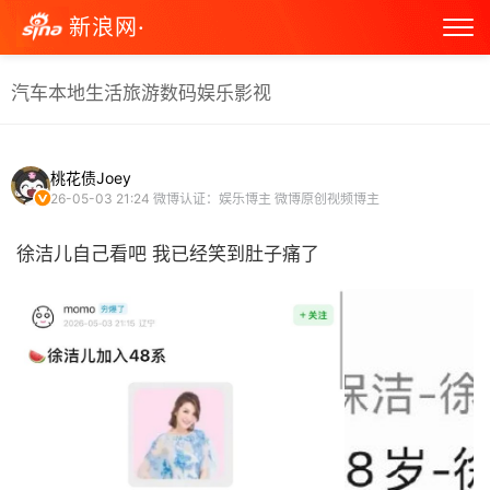
新浪网·
汽车
本地生活
旅游
数码
娱乐
影视
桃花债Joey
26-05-03 21:24
微博认证：娱乐博主 微博原创视频博主
徐洁儿自己看吧 我已经笑到肚子痛了 ​