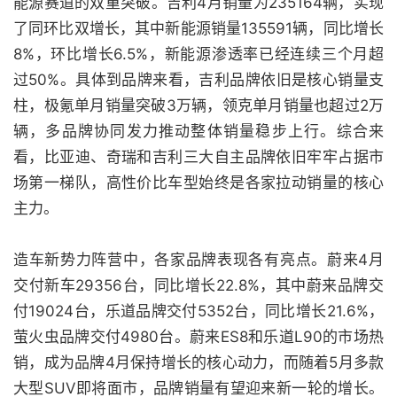
能源赛道的双重突破。吉利4月销量为235164辆，实现
了同环比双增长，其中新能源销量135591辆，同比增长
8%，环比增长6.5%，新能源渗透率已经连续三个月超
过50%。具体到品牌来看，吉利品牌依旧是核心销量支
柱，极氪单月销量突破3万辆，领克单月销量也超过2万
辆，多品牌协同发力推动整体销量稳步上行。综合来
看，比亚迪、奇瑞和吉利三大自主品牌依旧牢牢占据市
场第一梯队，高性价比车型始终是各家拉动销量的核心
主力。
造车新势力阵营中，各家品牌表现各有亮点。蔚来4月
交付新车29356台，同比增长22.8%，其中蔚来品牌交
付19024台，乐道品牌交付5352台，同比增长21.6%，
萤火虫品牌交付4980台。蔚来ES8和乐道L90的市场热
销，成为品牌4月保持增长的核心动力，而随着5月多款
大型SUV即将面市，品牌销量有望迎来新一轮的增长。