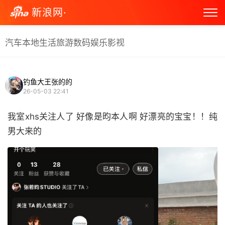
新浪网·
汽车
本地生活
旅游
数码
娱乐
影视
钓鱼大王张的的
26-05-03 22:41
我室xhs关注人了 好像是昀本人啊 好漂亮的宝宝！！纯
男大来的 ​