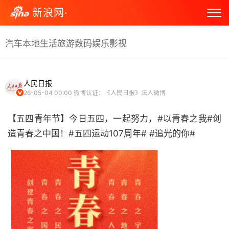
新浪网·
汽车
本地生活
旅游
数码
娱乐
影视
人民日报
26-05-04 00:00
微博认证：《人民日报》法人微博
【五四青年节】今日五四，一起努力，#以青春之我#创
造青春之中国！#五四运动107周年# #追光的你# ​