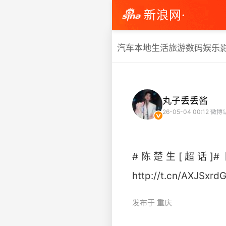
新浪网·
汽车
本地生活
旅游
数码
娱乐
丸子丢丢酱
26-05-04 00:12
微博
#陈楚生[超话]
http://t.cn/AXJSxrdG 
发布于 重庆