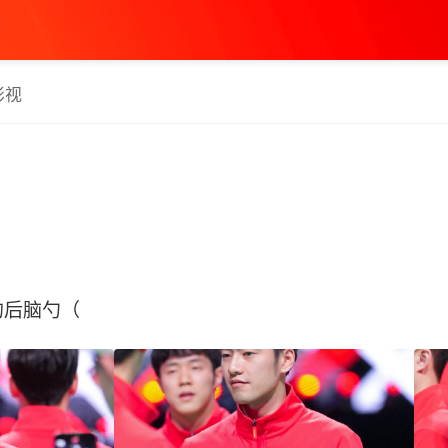
影视
后脑勺（ ​