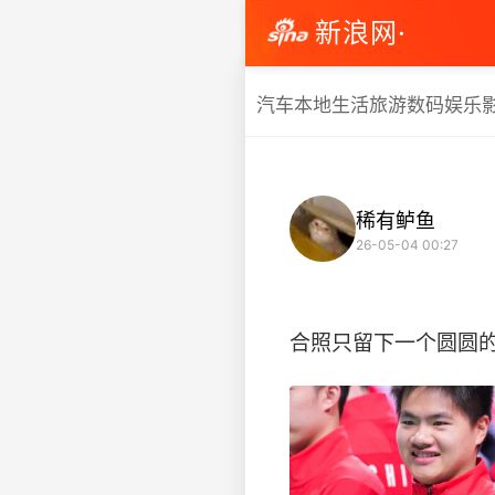
新浪网·
汽车
本地生活
旅游
数码
娱乐
稀有鲈鱼
26-05-04 00:27
合照只留下一个圆圆的