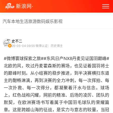
新浪网·
汽车
本地生活
旅游
数码
娱乐
影视
史不二
26-05-04 09:55
微博认证：历史博主
#微博寰球探索之旅##东风日产NX8丹麦见证国羽巅峰#
北欧的风，吹过丹麦霍森斯的赛场，也见证着国羽将士
的巅峰时刻。从小组赛的稳步推进，到半决赛横扫东道
主的酣畅淋漓，再到决赛的全力冲刺，每一次挥拍、每
一次扑救、每一次得分，都凝聚着汗水与信念。球场
上，红色战袍闪耀，网前的精准、后场的凌厉、团队的
默契，在欧洲赛场书写着属于中国羽毛球队的荣耀篇
章。这是跨越山海的征战，是实力与意志的较量，当冠