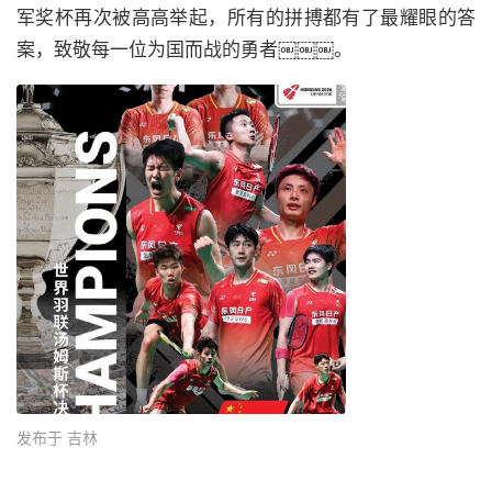
军奖杯再次被高高举起，所有的拼搏都有了最耀眼的答
案，致敬每一位为国而战的勇者￼￼￼。
发布于 吉林