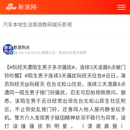
新浪网·
汽车
本地生活
旅游
数码
娱乐
影视
新浪热点
26-05-04 10:03
微博认证：新浪热点官方微博
【#阮经天遭陌生男子多次骚扰#，连续3天凌晨6点被门
铃吵醒】#陌生男子连续3天骚扰阮经天住处#近日，演
员阮经天@阮經天 在台北松山住处，连续三天清晨6点
遭同一陌生男子按门铃骚扰，忍无可忍拍视频质问。据
悉，该陌生男子近日经常出现在台北松山民生社区附
近，不止到处乱按门铃，还曾闯入他人屋内静坐玩手
机。警方介入发现男子疑因精神状况不稳行为异常，误
打误撞骚扰到明星。（潇湘晨报）