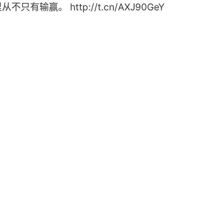
有输赢。 http://t.cn/AXJ90GeY