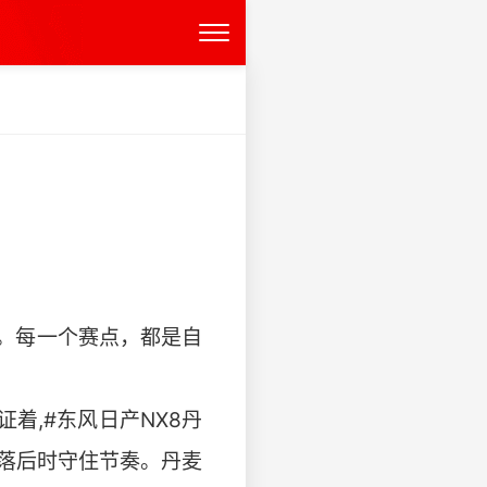
。每一个赛点，都是自
着,#东风日产NX8丹
在落后时守住节奏。丹麦