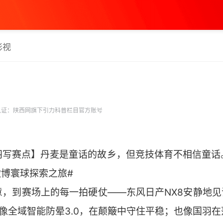
影视
证：陕西网旗下引力科普栏目官方账号
羽写赛点】丹麦是童话的故乡，但竞技体育不相信童话
微博寰球探索之旅#
，到赛场上的每一拍硬仗——东风日产NX8安静地见证
像全域智能防晕3.0，在颠簸中守住平稳；也像国羽