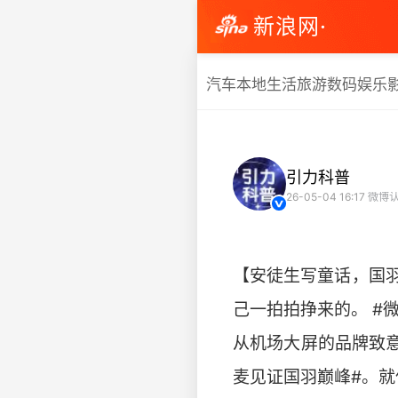
新浪网·
汽车
本地生活
旅游
数码
娱乐
引力科普
26-05-04 16:17
微博认
【安徒生写童话，国
己一拍拍挣来的。 #
从机场大屏的品牌致意
麦见证国羽巅峰#。就