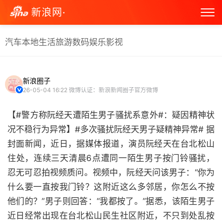
新浪网·
汽车
本地生活
旅游
数码
娱乐
影视
新浪圈子
26-05-04 16:22
微博认证：新浪新闻圈子官方微博
【#警方称阮经天遭陌生男子骚扰系意外#：疑因精神状
况不稳行为异常】#多次骚扰阮经天男子疑精神异常# 据
封面新闻，近日，据媒体报道，演员阮经天在台北松山
住处，连续三天清晨6点遭同一陌生男子按门铃骚扰，
忍无可忍拍视频质问。视频中，阮经天问该男子：“你为
什么要一直按我门铃？这附近这么多邻居，你怎么不按
他们的？”男子则回答：“我都按了。”据悉，该陌生男子
近日经常出现在台北松山民生社区附近，不只到处乱按