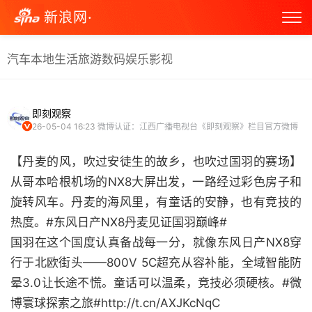
新浪网·
汽车
本地生活
旅游
数码
娱乐
影视
即刻观察
26-05-04 16:23
微博认证：江西广播电视台《即刻观察》栏目官方微博
【丹麦的风，吹过安徒生的故乡，也吹过国羽的赛场】
从哥本哈根机场的NX8大屏出发，一路经过彩色房子和
旋转风车。丹麦的海风里，有童话的安静，也有竞技的
热度。#东风日产NX8丹麦见证国羽巅峰#
国羽在这个国度认真备战每一分，就像东风日产NX8穿
行于北欧街头——800V 5C超充从容补能，全域智能防
晕3.0让长途不慌。童话可以温柔，竞技必须硬核。#微
博寰球探索之旅#http://t.cn/AXJKcNqC