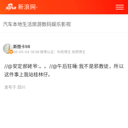
新浪网·
汽车
本地生活
旅游
数码
娱乐
影视
斯图卡98
26-05-04 16:38
微博认证：科技博主 视频博主
//@安定郝姥爷:。。//@午后狂睡:我不是邪教徒，所以
这件事上我站桂林仔。
发布于 四川