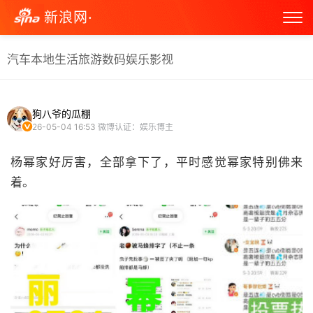
新浪网·
汽车
本地生活
旅游
数码
娱乐
影视
狗八爷的瓜棚
26-05-04 16:53
微博认证：娱乐博主
杨幂家好厉害，全部拿下了，平时感觉幂家特别佛来
着。 ​