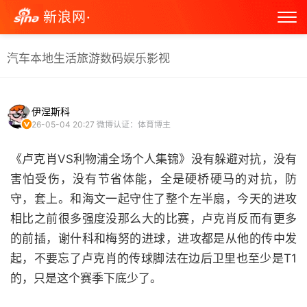
新浪网·
汽车
本地生活
旅游
数码
娱乐
影视
伊涅斯科
26-05-04 20:27
微博认证：体育博主
《卢克肖VS利物浦全场个人集锦》没有躲避对抗，没有
害怕受伤，没有节省体能，全是硬桥硬马的对抗，防
守，套上。和海文一起守住了整个左半扇，今天的进攻
相比之前很多强度没那么大的比赛，卢克肖反而有更多
的前插，谢什科和梅努的进球，进攻都是从他的传中发
起，不要忘了卢克肖的传球脚法在边后卫里也至少是T1
的，只是这个赛季下底少了。