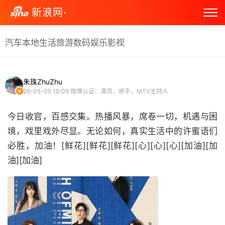
新浪网·
汽车
本地生活
旅游
数码
娱乐
影视
朱珠ZhuZhu
26-05-05 10:09
微博认证：演员，歌手，MTV主持人
今日收官，百感交集。热播风暴，席卷一切，机遇与困
境，戏里戏外尽显。无论如何，真实生活中的许蜜语们
必胜，加油！[鲜花][鲜花][鲜花][心][心][心][加油][加
油][加油] ​