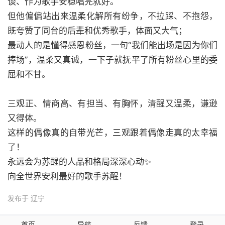
谈、作为歌手安稳唱完就好。
但他偏偏站出来温柔化解所有纷争，不拉踩、不抱怨，
既夸赞了同台的后辈和优秀歌手，体面又大气；
最动人的是懂得感恩粉丝，一句“我们能出场是因为你们
捧场”，温柔又真诚，一下子就抚平了所有粉丝心里的委
屈和不甘。
三观正、情商高、有担当、有胸怀，清醒又温柔，谦逊
又得体。
这样的偶像真的自带光芒，三观跟着偶像走真的太幸福
了！
永远会为苏醒的人品和格局深深心动✨
向全世界安利最好的歌手苏醒！
发布于 辽宁
首页
导航
反馈
登录