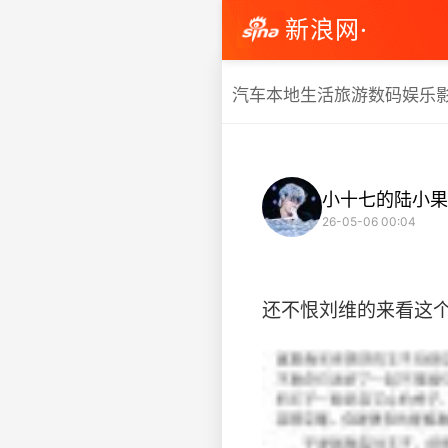
新浪网·
汽车
本地生活
旅游
数码
娱乐
小十七的陆小果
26-05-06 00:04
还不恨刘维的来看这个 