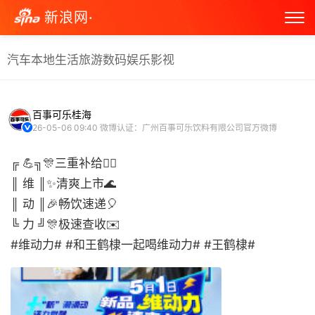
新浪网·
汽车
本地生活
旅游
数码
娱乐
影视
百事可乐桂海
26-05-06 09:40
微博认证：广州百事可乐饮料有限公司官方微博
╔ 💪╗🎊三重补给🏄‍♂️
║ 维 ║✨清爽上市🌊
║ 动 ║🎉畅饮速递🎈
╚ 力 ╝🎊极速查收✉️ ​​​​
#维动力# #和王鹤棣一起喝维动力# #王鹤棣# ​​​