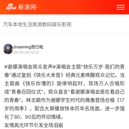
新浪网·
汽车
本地生活
旅游
数码
娱乐
影视
dreaming而已啦
26-05-06 10:22
#谢娜演唱会观众发声#演唱会主题"快乐万岁·我们的青
春"通过复刻《快乐大本营》经典元素唤醒观众记忆。当
主题曲《快乐你懂的》旋律响起时，现场万人合唱形
成"青春召回仪式"，观众直言"看谢娜演唱会是在看自己
的青春"。林志颖作为谢娜学生时代的偶像登场合唱《17
岁的雨季》，配合大屏播放快本历年名场面，进一步强
化了80、90后的怀旧情绪。
友情高光环节引发全场泪崩