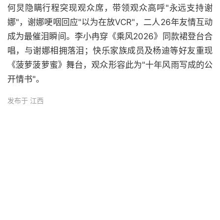
何炅隐瞒行程突现观众席，带领观众高呼"永远支持谢
娜"，谢娜哽咽回应"以为在放VCR"，二人26年友情互动
成为最催泪瞬间。李小冉穿《乘风2026》同款裙登台合
唱，与谢娜相拥落泪；快乐家族成员及杨迪等好友重现
《菠萝菠萝蜜》舞台，观众形容此为"十年风雨写成的公
开情书"。
发布于 江西