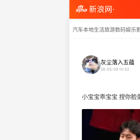
新浪网·
汽车
本地生活
旅游
数码
娱乐
灰尘落入五蕴
26-05-06 10:32
小宝宝乖宝宝 捏你脸蛋