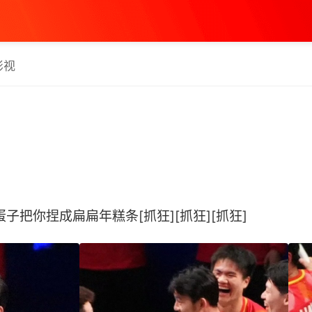
影视
子把你捏成扁扁年糕条[抓狂][抓狂][抓狂] ​