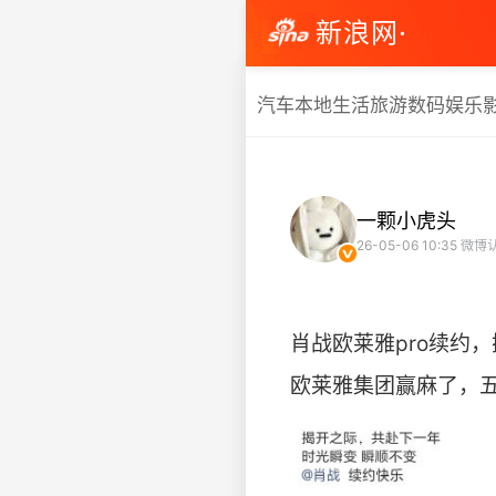
新浪网·
汽车
本地生活
旅游
数码
娱乐
一颗小虎头
26-05-06 10:35
微博认
肖战欧莱雅pro续约，
欧莱雅集团赢麻了，五