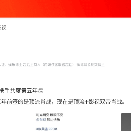
影视
证：娱乐博主 超话主持人（内娱侠客联盟超话） 微博解说视频博主
携手共度第五年👏
年前签的是顶流肖战，现在是顶流➕影视双帝肖战。 ​