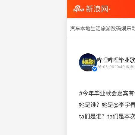
新浪网·
汽车
本地生活
旅游
数码
娱乐
哔哩哔哩毕业歌
26-05-06 10:40
微博认
#今年毕业歌会嘉宾有1
她是谁？她是@李宇春
ta们是谁？ta们是本