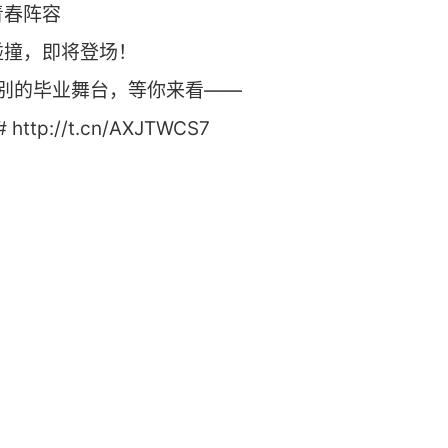
青春阵容
碰撞，即将登场！
最特别的毕业舞台，等你来看——
tp://t.cn/AXJTWCS7