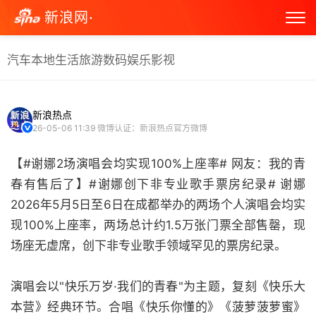
新浪网·
汽车
本地生活
旅游
数码
娱乐
影视
新浪热点
26-05-06 11:39
微博认证：新浪热点官方微博
【#谢娜2场演唱会均实现100%上座率# 网友：我的青
春有售后了】#谢娜创下非专业歌手票房纪录# 谢娜
2026年5月5日至6日在成都举办的两场个人演唱会均实
现100%上座率，两场总计约1.5万张门票全部售罄，现
场座无虚席，创下非专业歌手领域罕见的票房纪录。
演唱会以"快乐万岁·我们的青春"为主题，复刻《快乐大
本营》经典环节。合唱《快乐你懂的》《菠萝菠萝蜜》