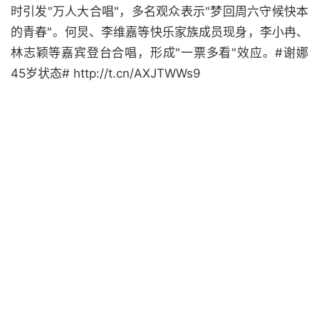
时引发"万人大合唱"，多名观众表示"梦回周六守候快本
的青春"。何炅、李维嘉等快乐家族成员现身，李小冉、
林志颖等嘉宾登台合唱，形成"一票多看"效应。#谢娜
45岁状态# http://t.cn/AXJTWWs9