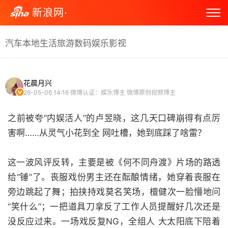
新浪网·
汽车
本地生活
旅游
数码
娱乐
影视
花晨月兴
26-05-06 14:16
微博认证：娱乐博主 微博原创视频博主
之前被夸“内娱活人”的卢昱晓，这几天口碑崩得有点厉
害啊……从灵气小花到全 网吐槽，她到底踩了啥雷？
这一波风评反转，主要是被《何不同舟渡》片场的路透
给“锤”了。丧服戏份男主还在酝酿情绪，她穿着丧服在
旁边跳起了舞；拍挟持戏莫名笑场，檀健次一脸懵地问
“笑什么”；一把道具刀拿反了工作人员提醒好几次还是
没反应过来。一场戏反复NG，全组人 大太阳底下陪着